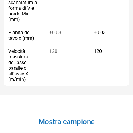
scanalatura a
forma di V e
bordo Min
(mm)
Pianità del
±0.03
±0.03
tavolo (mm)
Velocità
120
120
massima
dell'asse
parallelo
all'asse X
(m/min)
Velocità
60
60
massima
dell'asse
parallelo
all'asse Y
Mostra campione
(m/min)