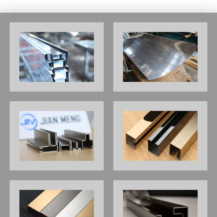
Potenza del
5.5
5.5
servomotore
principale (kW)
Precisione di
0.015
0.015
posizionamento
ripetitiva (mm)
Dimensioni
4900×2350×2000
5700×2350×2000
(mm)