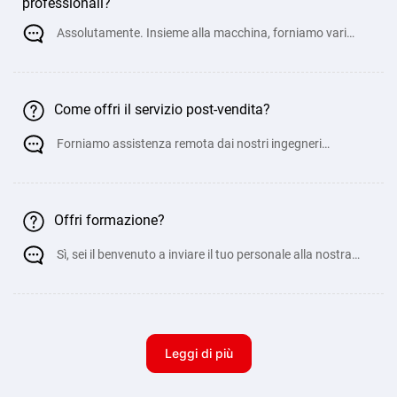
professionali?
Assolutamente. Insieme alla macchina, forniamo vari
manuali, istruzioni di funzionamento, precauzion
Come offri il servizio post-vendita?
Forniamo assistenza remota dai nostri ingegneri
meccanici per aiutare a risolvere problemi minori du
Offri formazione?
Sì, sei il benvenuto a inviare il tuo personale alla nostra
fabbrica per la formazione pratic
Leggi di più