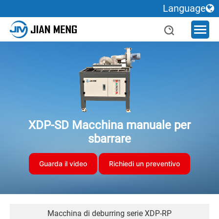
Language
XDP-SD Macchina manuale per
sbarrare
Guarda il video
Richiedi un preventivo
Macchina di deburring serie XDP-RP