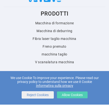
Twitter
PRODOTTI
Macchina di formazione
Macchina di deburring
Fibra laser taglio macchina
Freno premuto
macchina taglio
V scanalatura macchina
English
We use Cookie To improve your experience. Please read our
privacy policy to understand how we use it Cookie
Informativa sulla privacy
Reject Cookies
Allow Cookies
© 2018 Jianmeng Intelligent Equipment (Taizhou) Co., Ltd. Tutti i
diritti riservati.
Powered by
Wangke
mappa del sito
Aggiungi RSS
XML
Informativa sulla privacy