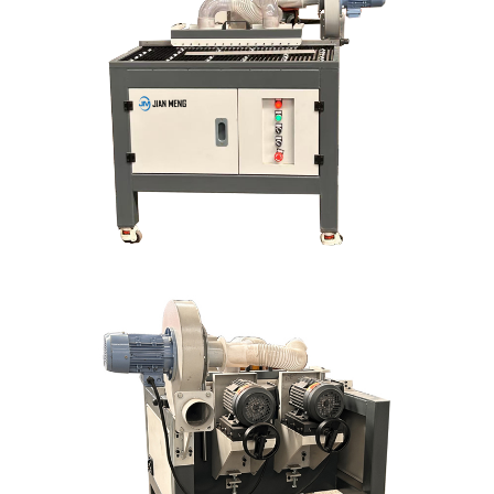
Spazzolatrice umida a superficie piatta della serie
XDP-WRR
Collettore polvere umido serie XDP-WDC
XDP-SD Macchina manuale per sbarrare
XDP-1308D serie Deburring macchina