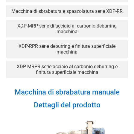
Macchina di sbrabatura e spazzolatura serie XDP-RR
XDP-MRP serie di acciaio al carbonio deburring
macchina
XDP-RPR serie deburring e finitura superficiale
macchina
XDP-MRPR serie acciaio al carbonio deburring e
finitura superficiale macchina
Macchina di finitura e lucidatura della superficie della
Macchina di sbrabatura manuale
serie XDP-RPRT
Dettagli del prodotto
Macchina di finitura e lucidatura della superficie in
acciaio al carbonio della serie XDP-MRPRT
Macchina di sbrabatura e lucidatura serie XDP-RRT